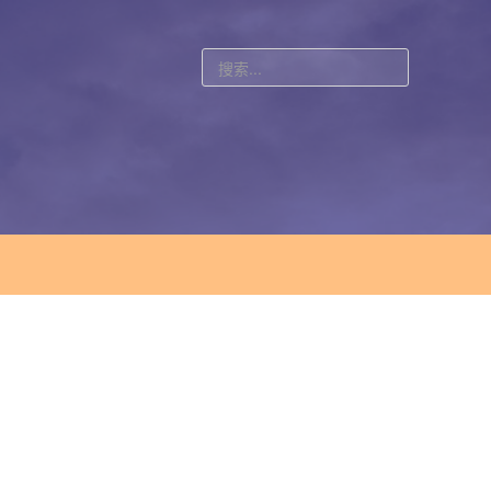
站
内
搜
索