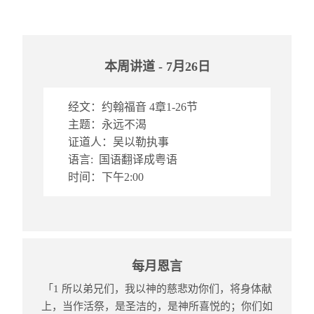
本周讲道 - 7月26日
经文：约翰福音 4章1-26节
主题：永远不渴
证道人：吴以勒执事
语言: 国语翻译成粤语
时间：下午2:00
每月恩言
「1 所以弟兄们，我以神的慈悲劝你们，将身体献
上，当作活祭，是圣洁的，是神所喜悦的；你们如