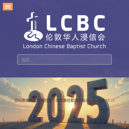
站
内
搜
索
你以恩典为年岁的冠冕；你的路径都滴下脂油。--- 诗篇 65:11