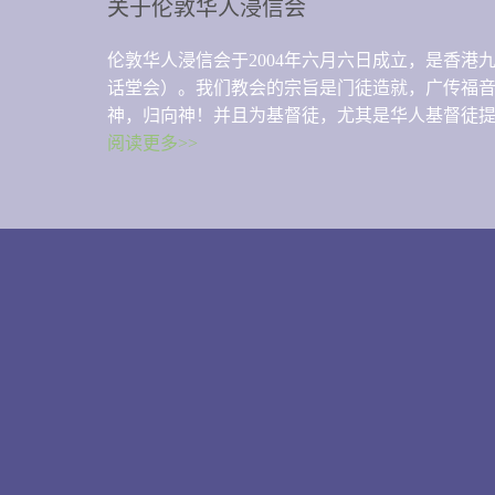
关于伦敦华人浸信会
伦敦华人浸信会于2004年六月六日成立，是香
话堂会）。我们教会的宗旨是门徒造就，广传福
神，归向神！并且为基督徒，尤其是华人基督徒
阅读更多>>