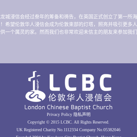
港九龙城浸信会经过叁年的筹备和祷告，在英国正式创立了第一所
音！希望伦敦华人浸信会成为伦敦束部的灯塔，照亮并吸引更多
提供一个属灵的家。然而我们也非常欢迎未信主的朋友来参加我
Privacy Policy 隐私声明
Copyright © 2015 LCBC. All Rights Reserved.
UK Registered Charity No.1112334 Company No.05382046