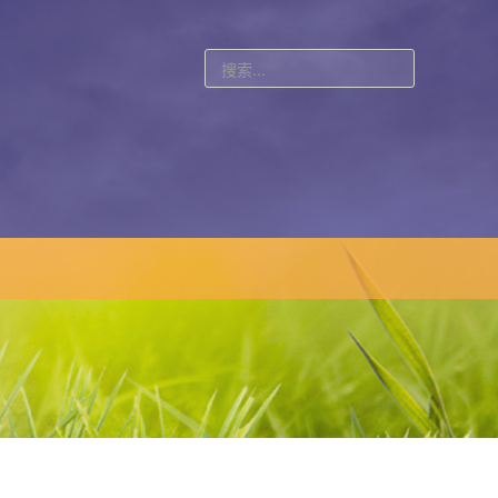
站
内
搜
索