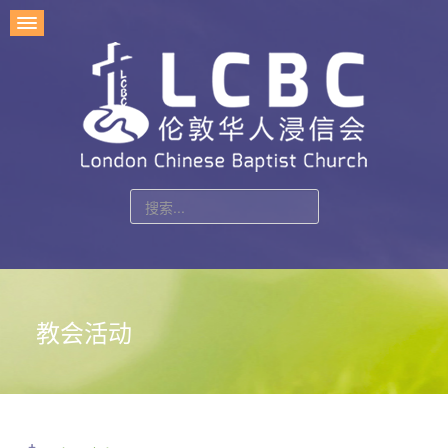
站
内
搜
索
教会活动