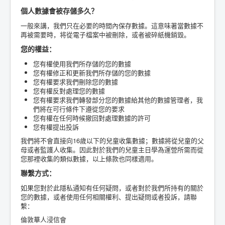
個人數據會被存儲多久？
一般來講，我們只在必要的時間內保存數據。這意味著當數據不
再被需要時，将從電子檔案中被刪除，或者被碎紙機銷毀。
您的權益：
您有權使用我們所存儲的您的數據
您有權修正和更新我們所存儲的您的數據
您有權要求我們刪除您的數據
您有權反對處理您的數據
您有權要求我們轉發部分您的數據給其他的數據管理者，我
們將在可行條件下遵從您的要求
您有權在任何時候撤回對處理數據的許可
您有權提出投訴
我們將不會直接向16歲以下的兒童收集數據；數據將從兒童的父
母或者監護人收集。因此對於我們的兒童主日學為運營所需而從
您那裡收集的類似數據，以上條款也同樣適用。
聯繫方式：
如果您對於此隱私通知有任何疑問，或者對於我們所持有的關於
您的數據，或者使用任何相關權利、提出疑問或者投訴，請聯
繫：
倫敦華人浸信會