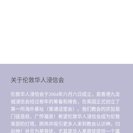
关于伦敦华人浸信会
伦敦华人浸信会于2004年六月六日成立，是香港九龙
城浸信会经过叁年的筹备和祷告，在英国正式创立了
第一所海外基址（普通话堂会）。我们教会的宗旨是
门徒造就，广传福音！希望伦敦华人浸信会成为伦敦
束部的灯塔，照亮并吸引更多人来到教会认识神，归
向神！并且为基督徒，尤其是华人基督徒提供一个属