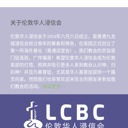
关于伦敦华人浸信会
伦敦华人浸信会于2004年六月六日成立，是香港九龙
城浸信会经过叁年的筹备和祷告，在英国正式创立了
第一所海外基址（普通话堂会）。我们教会的宗旨是
门徒造就，广传福音！希望伦敦华人浸信会成为伦敦
束部的灯塔，照亮并吸引更多人来到教会认识神，归
向神！并且为基督徒，尤其是华人基督徒提供一个属
灵的家。然而我们也非常欢迎未信主的朋友来参加我
们教会的活动。
阅读更多>>