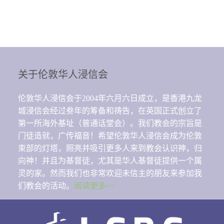
关于伦敦华人浸信会
伦敦华人浸信会于2004年六月六日成立，是香港九龙
城浸信会经过叁年的筹备和祷告，在英国正式创立了
第一所海外基址（普通话堂会）。我们教会的宗旨是
门徒造就，广传福音！希望伦敦华人浸信会成为伦敦
束部的灯塔，照亮并吸引更多人来到教会认识神，归
向神！并且为基督徒，尤其是华人基督徒提供一个属
灵的家。然而我们也非常欢迎未信主的朋友来参加我
们教会的活动。
阅读更多>>