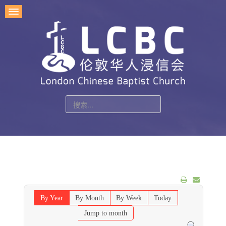
站
内
搜
索
By Year
By Month
By Week
Today
Jump to month