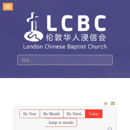
站
内
搜
索
By Year
By Month
By Week
Today
Jump to month