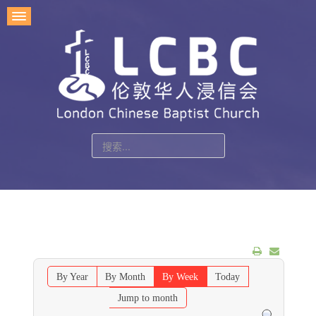
站
内
搜
索
By Year
By Month
By Week
Today
Jump to month