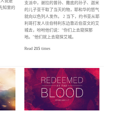
有人说是
支派中，谢拉的曾孙、撒底的孙子、迦米
先知里的
的儿子亚干取了当灭的物，耶和华的怒气
就向以色列人发作。 2 当下，约书亚从耶
利哥打发人往伯特利东边靠近伯亚文的艾
城去，吩咐他们说：“你们上去窥探那
地。”他们就上去窥探艾城。
Read
215
times