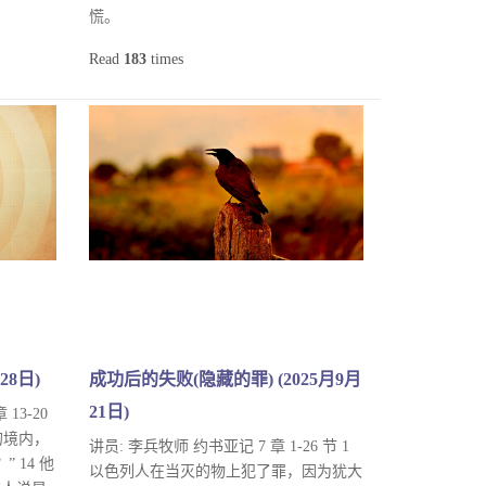
慌。
Read
183
times
28日)
成功后的失败(隐藏的罪) (2025月9月
21日)
13-20
的境内，
讲员: 李兵牧师 约书亚记 7 章 1-26 节 1
 14 他
以色列人在当灭的物上犯了罪，因为犹大