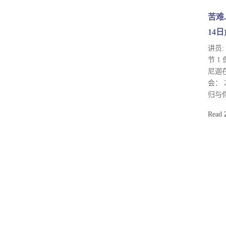
苦难.
14日
讲员:
节 
尼迦
会：
归与
Read