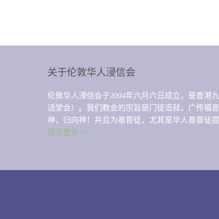
关于伦敦华人浸信会
伦敦华人浸信会于2004年六月六日成立，是香
话堂会）。我们教会的宗旨是门徒造就，广传福
神，归向神！并且为基督徒，尤其是华人基督徒
阅读更多>>