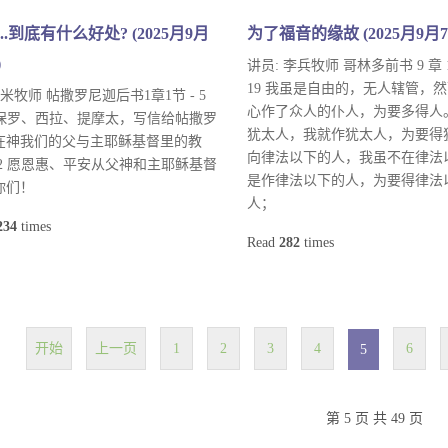
..到底有什么好处? (2025月9月
为了福音的缘故 (2025月9月7
)
讲员: 李兵牧师 哥林多前书 9 章 1
19 我虽是自由的，无人辖管，
 米牧师 帖撒罗尼迦后书1章1节 - 5
心作了众人的仆人，为要多得人。 
1 保罗、西拉、提摩太，写信给帖撒罗
犹太人，我就作犹太人，为要得
在神我们的父与主耶稣基督里的教
向律法以下的人，我虽不在律法
 2 愿恩惠、平安从父神和主耶稣基督
是作律法以下的人，为要得律法
你们！
人；
234
times
Read
282
times
开始
上一页
1
2
3
4
6
5
第 5 页 共 49 页