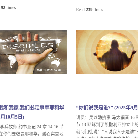
192
times
Read
239
times
我和我家,我们必定事奉耶和华
“你们说我是谁?” (2025年9月
25月10月5日)
讲员：吴以勒执事 马太福音 16 章 
节 13 耶稣到了凯撒利亚腓立比
 李兵牧师 约书亚记 24 章 14-16 节
就问门徒说：“人说我人子是谁*？”
 现在你们要敬畏耶和华，诚心实意地