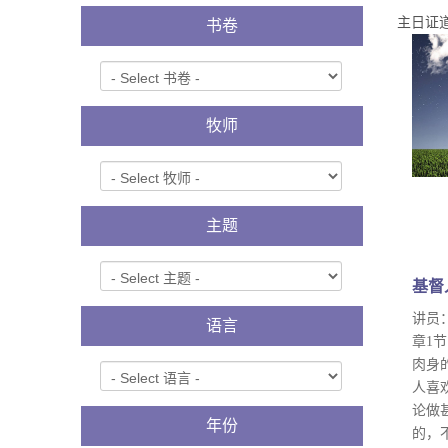
主日证
书卷
牧师
主题
基督人
讲员：
语言
章1
肉身
人喜
论做
年份
的，