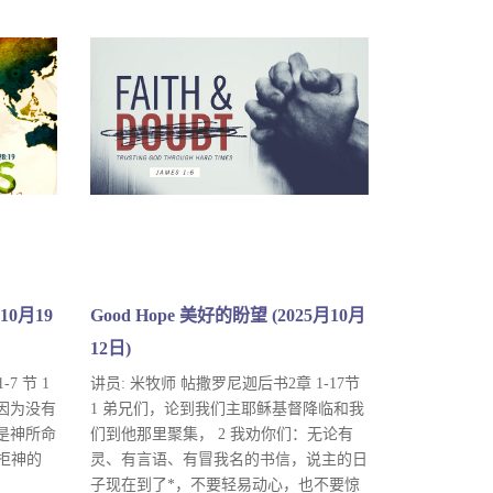
10月19
Good Hope 美好的盼望 (2025月10月
12日)
7 节 1
讲员: 米牧师 帖撒罗尼迦后书2章 1-17节
因为没有
1 弟兄们，论到我们主耶稣基督降临和我
是神所命
们到他那里聚集， 2 我劝你们：无论有
抗拒神的
灵、有言语、有冒我名的书信，说主的日
子现在到了*，不要轻易动心，也不要惊