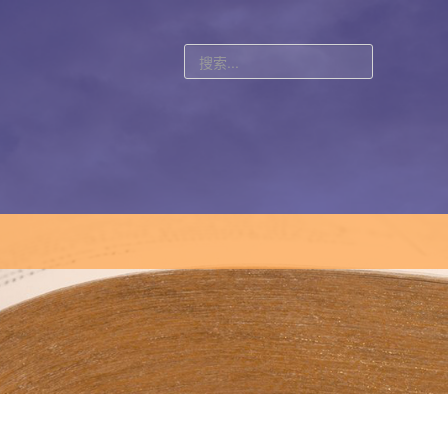
站
内
搜
索