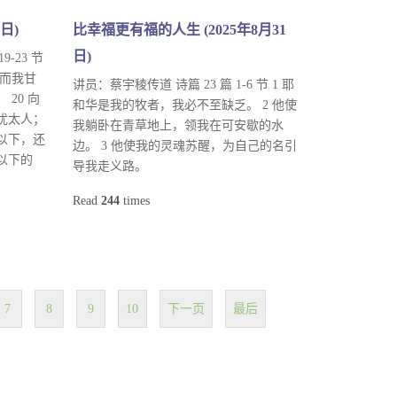
日)
比幸福更有福的人生 (2025年8月31
日)
9-23 节
然而我甘
讲员：蔡宇稜传道 诗篇 23 篇 1-6 节 1 耶
20 向
和华是我的牧者，我必不至缺乏。 2 他使
犹太人；
我躺卧在青草地上，领我在可安歇的水
以下，还
边。 3 他使我的灵魂苏醒，为自己的名引
以下的
导我走义路。
Read
244
times
7
8
9
10
下一页
最后