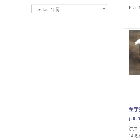
Read
至于
(20
讲员:
14