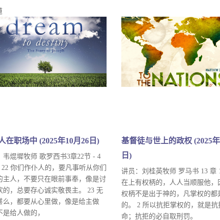
道
在职场中 (2025年10月26日)
基督徒与世上的政权 (2025年
日)
韦焜墀牧师 歌罗西书3章22节 - 4
节 22 你们作仆人的，要凡事听从你们
讲员：刘桂英牧师 罗马书 13 章 1-
的主人，不要只在眼前事奉，像是讨
在上有权柄的，人人当顺服他，
欢的，总要存心诚实敬畏主。 23 无
权柄不是出于神的，凡掌权的都
甚么，都要从心里做，像是给主做
的。 2 所以抗拒掌权的，就是
不是给人做的，
命；抗拒的必自取刑罚。