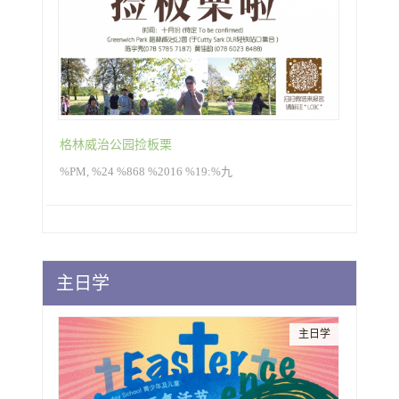
格林威治公园捡板栗
%PM, %24 %868 %2016 %19:%九
主日学
主日学