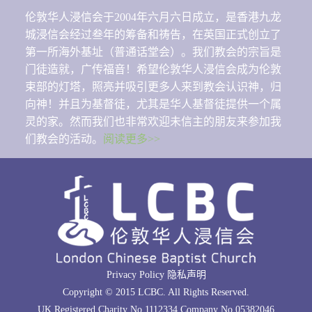
伦敦华人浸信会于2004年六月六日成立，是香港九龙
城浸信会经过叁年的筹备和祷告，在英国正式创立了
第一所海外基址（普通话堂会）。我们教会的宗旨是
门徒造就，广传福音！希望伦敦华人浸信会成为伦敦
束部的灯塔，照亮并吸引更多人来到教会认识神，归
向神！并且为基督徒，尤其是华人基督徒提供一个属
灵的家。然而我们也非常欢迎未信主的朋友来参加我
们教会的活动。
阅读更多>>
Privacy Policy 隐私声明
Copyright © 2015 LCBC. All Rights Reserved.
UK Registered Charity No.1112334 Company No.05382046